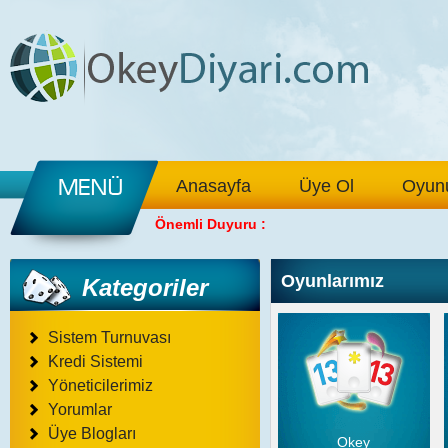
Anasayfa
Üye Ol
Oyunu
Önemli Duyuru :
Oyunlarımız
Kategoriler
Sistem Turnuvası
Kredi Sistemi
Yöneticilerimiz
Yorumlar
Üye Blogları
Okey