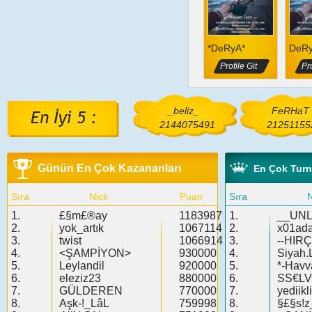
*DeRyA*
DeR
Profile Git
Pro
_beliz_
FeRHaT
2144075491
21251155
Günün En Çok Kazananları
En Çok Tur
Sıra
Nick
Puan
Sıra
N
1.
£§m£®ay
1183987
1.
__UN
2.
yok_artık
1067114
2.
x01ad
3.
twist
1066914
3.
--HIRÇ
4.
<ŞAMPİYON>
930000
4.
Siyah.
5.
Leylandil
920000
5.
*-Havv
6.
eleziz23
880000
6.
SS€LV!
7.
GÜLDEREN
770000
7.
yediik
8.
Aşk-!_LâL
759998
8.
§£§s!z_