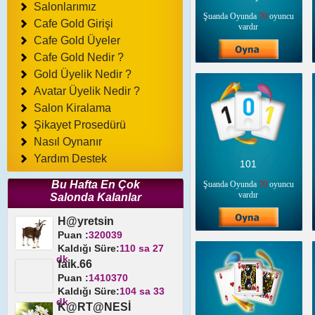
Salonlarımız
Şuanda Oyunda
70
oyuncu
Cafe Gold Girişi
vardır
Cafe Gold Üyeler
Cafe Gold Nedir ?
Gold Üyelik Nedir ?
Avatar Üyelik Nedir ?
Salon Kiralama
Şikayet Prosedürü
Nasıl Oynanır
Yardım Destek
101
Bu Hafta En Çok
Şuanda Oyunda
70
oyuncu
vardır
Salonda Kalanlar
H@yretsin
Puan :
320039
Kaldığı Süre:
110 sa 27
dk
faik.66
Puan :
1410370
Kaldığı Süre:
104 sa 33
dk
K@RT@NESİ