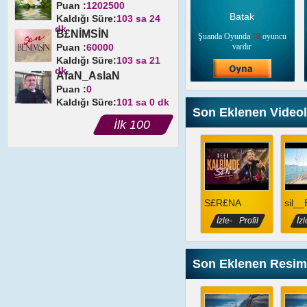
Puan :
1202500
Batak
Kaldığı Süre:
103 sa 24
dk
B£NİMSİN
Şuanda Oyunda
70
oyuncu
Puan :
60000
vardır
Kaldığı Süre:
103 sa 21
dk
AfaN_AslaN
Puan :
0
Kaldığı Süre:
101 sa 0 dk
Son Eklenen Videol
İlk 100
S£R£NA
sil_
İzle-
Profil
İzl
Son Eklenen Resim