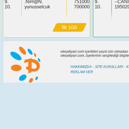
9.
.NiH@N.
751000
9.
--CAN
10.
yunusselcuk
700000
10.
19502
İlk 100
okeydiyari.com içerikleri yazılı izin olmada
okeydiyari.com, üyelerinin sergilediği bilgi
HAKKIMIZDA -
SİTE KURALLARI -
K
REKLAM VER